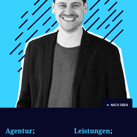
NACH OBEN
Agentur
;
Leistungen
;